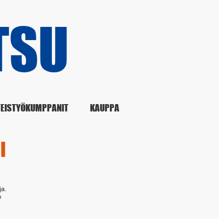
TSU​
EISTYÖKUMPPANIT
KAUPPA
I
ja.
e