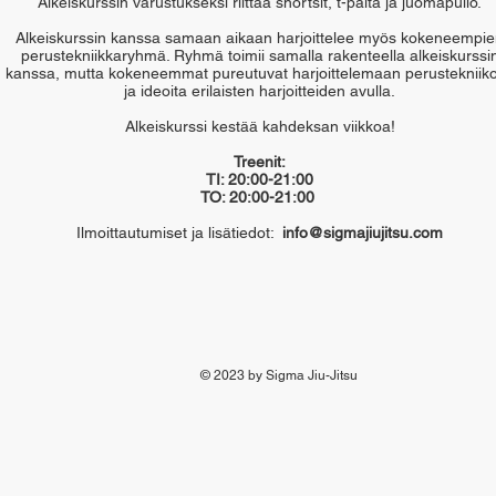
Alkeiskurssin varustukseksi riittää shortsit, t-paita ja juomapullo.
Alkeiskurssin kanssa samaan aikaan harjoittelee myös kokeneempi
perustekniikkaryhmä. Ryhmä toimii samalla rakenteella alkeiskurssi
kanssa, mutta kokeneemmat pureutuvat harjoittelemaan perustekniiko
ja ideoita erilaisten harjoitteiden avulla.
Alkeiskurssi kestää kahdeksan viikkoa!
Treenit:
TI: 20:00-21:00
TO: 20:00-21:00
Ilmoittautumiset ja lisätiedot:
info@sigmajiujitsu.com
© 2023 by Sigma Jiu-Jitsu