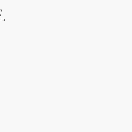
en
n
ita